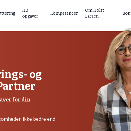
HR
Om Holst
uttering
Kompetencer
Kon
opgaver
Larsen
rings- og
Partner
aver for din
rksomheden ikke bedre end