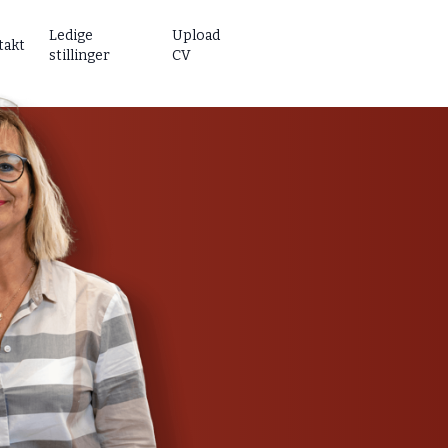
Ledige
Upload
takt
stillinger
CV