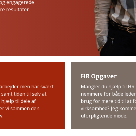
 og engagerede
e resultater.
HR Opgaver
arbejder men har svært
Mangler du hjælp til H
samt tiden til selv at
nemmere for både leder
hjælp til dele af
brug for mere tid til at
der vi sammen den
virksomhed? Jeg kommer 
v.
uforpligtende møde.